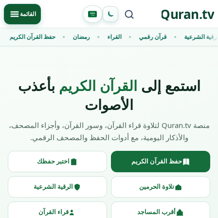
Ski
Quran.tv
Primary Menu
القائمة
t
conten
لرقية الشرعية
قرآن رقمي
القراء
رمضان
حفظ القرآن الكريم
استمع إلى
القرآن الكريم
بأعذب
الأصوات
منصة Quran.tv لتلاوة قراء القرآن، وسور القرآن، وأجزاء المصحف،
والأذكار اليومية، مع أدوات الحفظ والمصحف الرقمي.
حفظ القرآن الكريم
اختبر حفظك
تلاوة الحرمين
الرقية الشرعية
أقرب المساجد
قراء القرآن