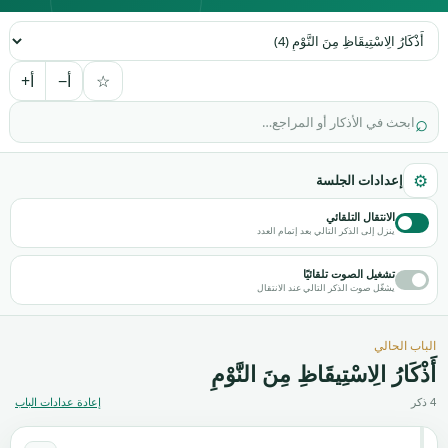
اختر
الباب
☆
أ−
أ+
⌕
⚙
إعدادات الجلسة
الانتقال التلقائي
ينزل إلى الذكر التالي بعد إتمام العدد
تشغيل الصوت تلقائيًا
يشغّل صوت الذكر التالي عند الانتقال
الباب الحالي
أَذْكَارُ الِاسْتِيقَاظِ مِنَ النَّوْمِ
4 ذكر
إعادة عدادات الباب