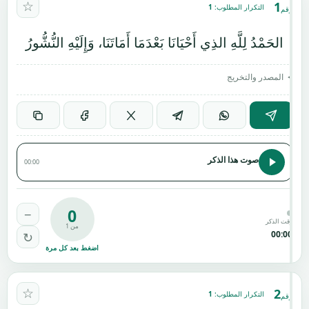
☆
1
التكرار المطلوب:
1
رقم
الحَمْدُ لِلَّهِ الذِي أَحْيَانَا بَعْدَمَا أَمَاتَنَا، وَإِلَيْهِ النُّشُّورُ
المصدر والتخريج
صوت هذا الذكر
00:00
0
−
وقت الذكر
من 1
00:00
↻
اضغط بعد كل مرة
☆
2
التكرار المطلوب:
1
رقم