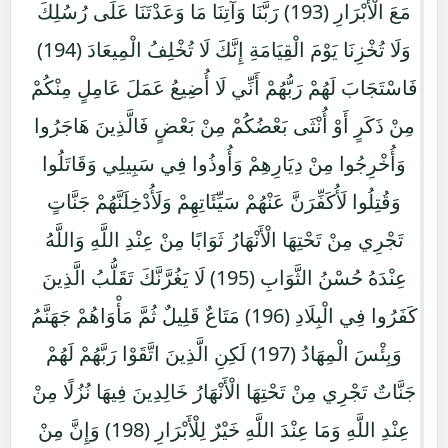
مَعَ الْأَبْرَارِ (193) رَبَّنَا وَآتِنَا مَا وَعَدْتَنَا عَلَى رُسُلِكَ
وَلَا تُخْزِنَا يَوْمَ الْقِيَامَةِ إِنَّكَ لَا تُخْلِفُ الْمِيعَادَ (194)
فَاسْتَجَابَ لَهُمْ رَبُّهُمْ أَنِّي لَا أُضِيعُ عَمَلَ عَامِلٍ مِنْكُمْ
مِنْ ذَكَرٍ أَوْ أُنْثَى بَعْضُكُمْ مِنْ بَعْضٍ فَالَّذِينَ هَاجَرُوا
وَأُخْرِجُوا مِنْ دِيَارِهِمْ وَأُوذُوا فِي سَبِيلِي وَقَاتَلُوا
وَقُتِلُوا لَأُكَفِّرَنَّ عَنْهُمْ سَيِّئَاتِهِمْ وَلَأُدْخِلَنَّهُمْ جَنَّاتٍ
تَجْرِي مِنْ تَحْتِهَا الْأَنْهَارُ ثَوَابًا مِنْ عِنْدِ اللَّهِ وَاللَّهُ
عِنْدَهُ حُسْنُ الثَّوَابِ (195) لَا يَغُرَّنَّكَ تَقَلُّبُ الَّذِينَ
كَفَرُوا فِي الْبِلَادِ (196) مَتَاعٌ قَلِيلٌ ثُمَّ مَأْوَاهُمْ جَهَنَّمُ
وَبِئْسَ الْمِهَادُ (197) لَكِنِ الَّذِينَ اتَّقَوْا رَبَّهُمْ لَهُمْ
جَنَّاتٌ تَجْرِي مِنْ تَحْتِهَا الْأَنْهَارُ خَالِدِينَ فِيهَا نُزُلًا مِنْ
عِنْدِ اللَّهِ وَمَا عِنْدَ اللَّهِ خَيْرٌ لِلْأَبْرَارِ (198) وَإِنَّ مِنْ