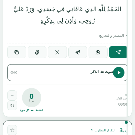
الحَمْدُ لِلَّهِ الذِي عَافَانِي فِي جَسَدِي، وَرَدَّ عَلَيَّ
رُوحِي، وَأَذِنَ لِي بِذِكْرِهِ
المصدر والتخريج
صوت هذا الذكر
00:00
0
−
وقت الذكر
من 1
00:00
↻
اضغط بعد كل مرة
☆
3
التكرار المطلوب:
1
رقم