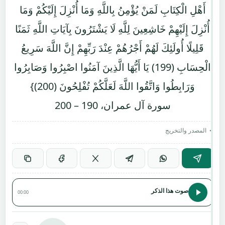
أَهْلِ الْكِتَابِ لَمَنْ يُؤْمِنُ بِاللَّهِ وَمَا أُنْزِلَ إِلَيْكُمْ وَمَا
أُنْزِلَ إِلَيْهِمْ خَاشِعِينَ لِلَّهِ لَا يَشْتَرُونَ بِآيَاتِ اللَّهِ ثَمَنًا
قَلِيلًا أُولَئِكَ لَهُمْ أَجْرُهُمْ عِنْدَ رَبِّهِمْ إِنَّ اللَّهَ سَرِيعُ
الْحِسَابِ (199) يَا أَيُّهَا الَّذِينَ آمَنُوا اصْبِرُوا وَصَابِرُوا
وَرَابِطُوا وَاتَّقُوا اللَّهَ لَعَلَّكُمْ تُفْلِحُونَ (200)}
سورة آل عمران، 190 – 200
المصدر والتخريج
صوت هذا الذكر
00:00