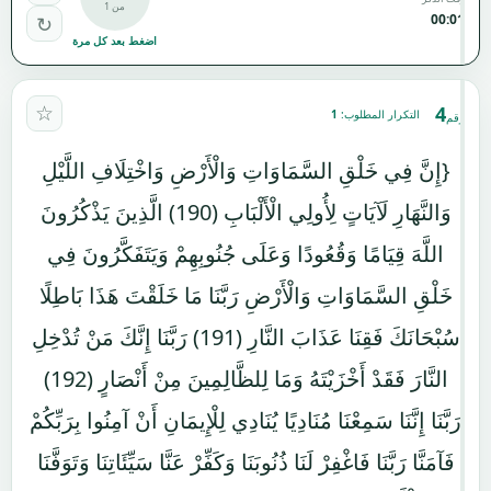
من 1
00:01
↻
اضغط بعد كل مرة
☆
4
التكرار المطلوب:
1
رقم
{إِنَّ فِي خَلْقِ السَّمَاوَاتِ وَالْأَرْضِ وَاخْتِلَافِ اللَّيْلِ
وَالنَّهَارِ لَآيَاتٍ لِأُولِي الْأَلْبَابِ (190) الَّذِينَ يَذْكُرُونَ
اللَّهَ قِيَامًا وَقُعُودًا وَعَلَى جُنُوبِهِمْ وَيَتَفَكَّرُونَ فِي
خَلْقِ السَّمَاوَاتِ وَالْأَرْضِ رَبَّنَا مَا خَلَقْتَ هَذَا بَاطِلًا
سُبْحَانَكَ فَقِنَا عَذَابَ النَّارِ (191) رَبَّنَا إِنَّكَ مَنْ تُدْخِلِ
النَّارَ فَقَدْ أَخْزَيْتَهُ وَمَا لِلظَّالِمِينَ مِنْ أَنْصَارٍ (192)
رَبَّنَا إِنَّنَا سَمِعْنَا مُنَادِيًا يُنَادِي لِلْإِيمَانِ أَنْ آمِنُوا بِرَبِّكُمْ
فَآمَنَّا رَبَّنَا فَاغْفِرْ لَنَا ذُنُوبَنَا وَكَفِّرْ عَنَّا سَيِّئَاتِنَا وَتَوَفَّنَا