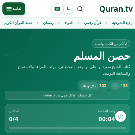
Ski
Quran.tv
Primary Menu
القائمة
t
conten
الرقية الشرعية
قرآن رقمي
القراء
رمضان
حفظ القرآن الكريم
الأذكار من الكتاب والسنة
حصن المسلم
كتاب الشيخ سعيد بن علي بن وهف القحطاني، مرتب للقراءة والاستماع
والمتابعة اليومية.
302
133
بابًا
ذكرًا ودعاءً
كل صوتيات الأذكار تعمل من quran.tv
وقت الجلسة
المكتمل
◷
0
/
4
00:04