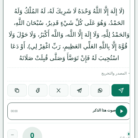
(لَا إِلَهَ إِلَّا اللَّهُ وَحْدَهُ لَا شَرِيكَ لَهُ، لَهُ المُلْكُ وَلَهُ
الحَمْدُ، وَهُوَ عَلَى كُلِّ شَيْءٍ قَدِيرٌ، سُبْحَانَ اللَّهِ،
وَالحَمْدُ لِلَّهِ، وَلَا إِلَهَ إِلَّا اللَّه، وَاللَّه أَكْبَرُ، وَلَا حَوْلَ وَلَا
قُوَّةَ إِلَّا بِاللَّهِ العَلِّي العَظِيمِ، رَبِّ اغْفِرْ لِي). أَوْ دَعَا
اسْتُجِيبَ لَهُ فَإِنْ تَوَضَّأَ وَصَلَّى قُبِلَتْ صَلَاتَهُ
المصدر والتخريج
صوت هذا الذكر
00:00
0
−
وقت الذكر