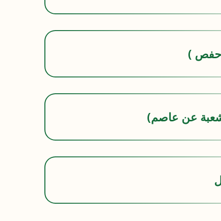
 حفص )
شعبة عن عاصم)
ل