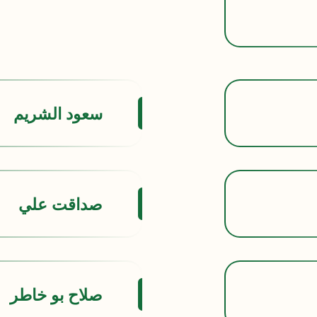
سعود الشريم
صداقت علي
صلاح بو خاطر