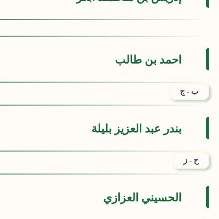
احمد بن طالب
ب - ج
بندر عبد العزيز بليلة
ح - ز
الحسيني العزازي