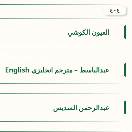
ع - غ
العيون الكوشي
عبدالباسط – مترجم انجليزي English
عبدالرحمن السديس