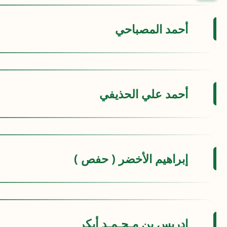
أحمد المصباحي
أحمد علي الحذيفي
إبراهيم الأخضر ( حفص )
إدريس بن مـحـمـد أبكر