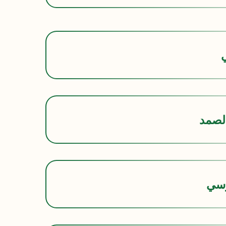
ي
لصمد
وسي