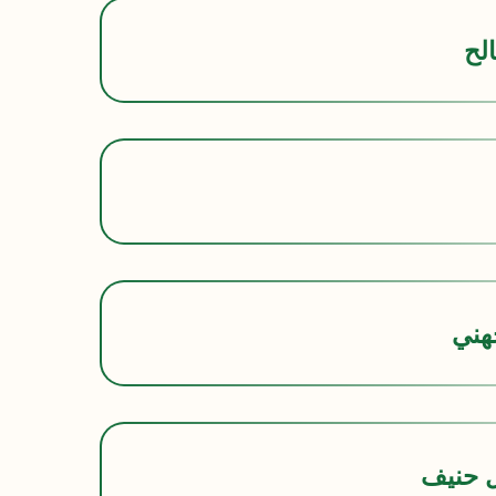
لح
جهني
ل حنيف