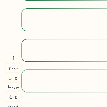
أ
ب - ج
ح - ز
س - ط
ع - غ
ف - ن