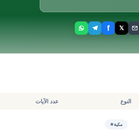
f
𝕏
النوع
عدد الآيات
مكية
☀