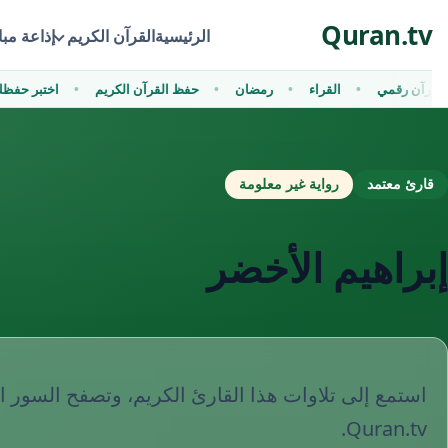
Ski
Quran.tv
t
الرئيسية
القرآن الكريم
إذاعة مب
conten
قرآن رقمي
القراء
رمضان
حفظ القرآن الكريم
اختبر حف
قارئ معتمد
رواية غير معلومة
إبراهيم الأخضر
استمع إلى تلاوات هذا القارئ الكريم، وتصفح السور ا
Quran.tv.