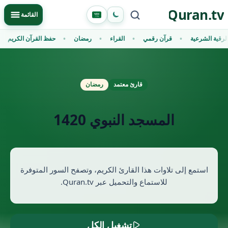
Ski
Quran.tv
Primary Menu
القائمة
t
conten
الرقية الشرعية
قرآن رقمي
القراء
رمضان
حفظ القرآن الكريم
قارئ معتمد
رمضان
المسجد النبوي 1420
استمع إلى تلاوات هذا القارئ الكريم، وتصفح السور المتوفرة
للاستماع والتحميل عبر Quran.tv.
تشغيل الكل