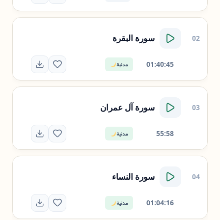
سورة
البقرة
02
01:40:45
مدنية
سورة
آل عمران
03
55:58
مدنية
سورة
النساء
04
01:04:16
مدنية