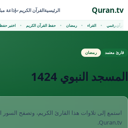
Ski
Quran.tv
t
الرئيسية
القرآن الكريم
إذاعة مب
conten
قرآن رقمي
القراء
رمضان
حفظ القرآن الكريم
اختبر ح
قارئ معتمد
رمضان
المسجد النبوي 1424
استمع إلى تلاوات هذا القارئ الكريم، وتصفح السور ا
Quran.tv.