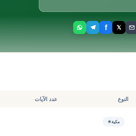
f
𝕏
النوع
عدد الآيات
مكية
☀