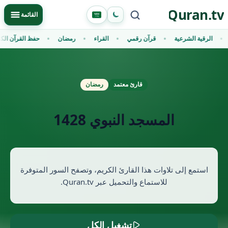
Ski
Quran.tv
Primary Menu
القائمة
t
conten
الرقية الشرعية
قرآن رقمي
القراء
رمضان
حفظ القرآن الك
قارئ معتمد
رمضان
المسجد النبوي 1428
استمع إلى تلاوات هذا القارئ الكريم، وتصفح السور المتوفرة
للاستماع والتحميل عبر Quran.tv.
تشغيل الكل