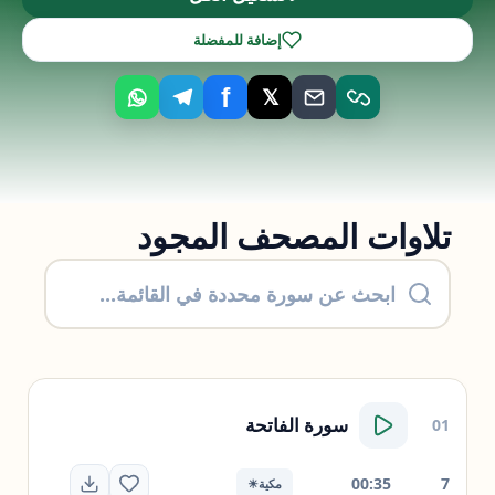
إضافة للمفضلة
f
𝕏
تلاوات المصحف المجود
سورة
الفاتحة
01
00:35
7
مكية
☀