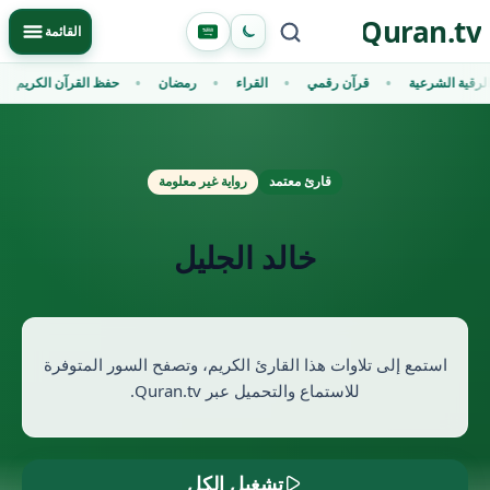
Ski
Quran.tv
Primary Menu
القائمة
t
conten
الرقية الشرعية
قرآن رقمي
القراء
رمضان
حفظ القرآن الكريم
قارئ معتمد
رواية غير معلومة
خالد الجليل
استمع إلى تلاوات هذا القارئ الكريم، وتصفح السور المتوفرة
للاستماع والتحميل عبر Quran.tv.
تشغيل الكل