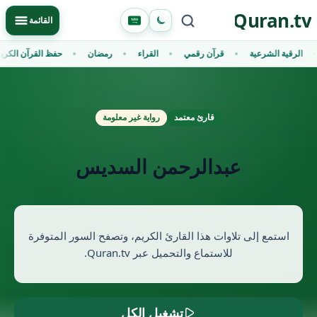
Ski
Quran.tv
Primary Menu
القائمة
t
conten
الرقية الشرعية
قرآن رقمي
القراء
رمضان
حفظ القرآن الكري
قارئ معتمد
رواية غير معلومة
عبدالرحمن السديس
استمع إلى تلاوات هذا القارئ الكريم، وتصفح السور المتوفرة
للاستماع والتحميل عبر Quran.tv.
تشغيل الكل