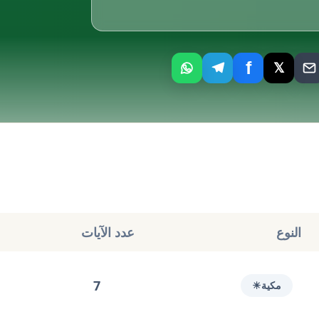
f
𝕏
النوع
عدد الآيات
7
مكية
☀