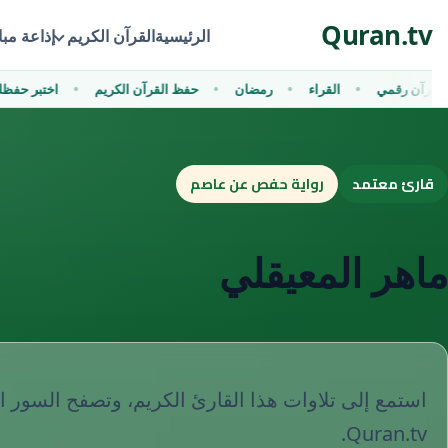
Ski
Quran.tv
t
الرئيسية
القرآن الكريم
إذاعة مب
conten
قرآن رقمي
القراء
رمضان
حفظ القرآن الكريم
اختبر حف
قارئ معتمد
رواية حفص عن عاصم
ماهر المعيقلي
استمع إلى تلاوات هذا القارئ الكريم، وتصفح السور ا
Quran.tv.